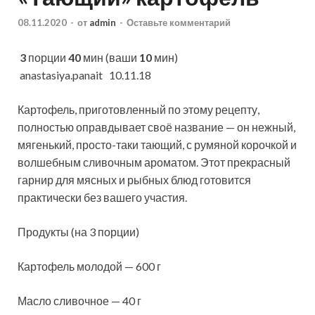
08.11.2020
-
от
admin
-
Оставьте комментарий
3
порции
40
мин (ваши
10
мин)
anastasiya.panait 10.11.18
Картофель, приготовленный по этому рецепту,
полностью оправдывает своё название — он нежный,
мягенький, просто-таки тающий, с румяной корочкой и
волшебным сливочным ароматом. Этот прекрасный
гарнир для мясных и рыбных
блюд готовится
практически без вашего участия.
Продукты (на 3 порции)
Картофель молодой — 600 г
Масло сливочное — 40 г