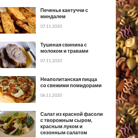
Печенье кантуччи с
миндалем
07.11.2020
Тушеная свинина с
молоком и травами
07.11.2020
Неаполитанская пицца
со свежими помидорами
06.11.2020
Салат из красной фасоли
с творожным сыром,
красным луком и
сезонным салатом