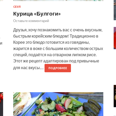
СЕУЛ
Курица «Булгоги»
Оставьте комментарий
Друзья, хочу познакомить вас с очень вкусным,
быстрым корейским блюдом! Традиционно в
.
Корее это блюдо готовится из говядины,
 и
жарится в воке с большим количеством острых
специй, подаётся на отварном липком рисе.
Этот же рецепт адаптирован под привычные
для нас вкусы.…
ПОДРОБНЕЕ