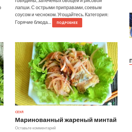
говядины, запечёных овощей и рисовой
о
лапши. С острыми приправами, соевым
соусом и чесноком. Угощайтесь. Категория:
Горячие блюда…
ПОДРОБНЕЕ
СЕУЛ
Маринованный жареный минтай
Оставьте комментарий