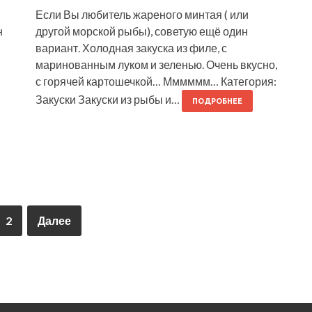
Если Вы любитель жареного минтая ( или
н
другой морской рыбы), советую ещё один
вариант. Холодная закуска из филе, с
маринованным луком и зеленью. Очень вкусно,
с горячей картошечкой… Мммммм… Категория:
Закуски Закуски из рыбы и…
ПОДРОБНЕЕ
2
Далее