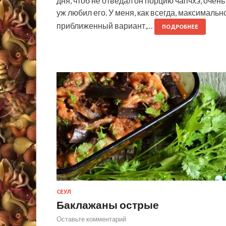
дня, чтоб не отведал он порцию чапчхэ, очень
уж любил его. У меня, как всегда, максимальн
приближенный вариант,…
ПОДРОБНЕЕ
СЕУЛ
Баклажаны острые
Оставьте комментарий