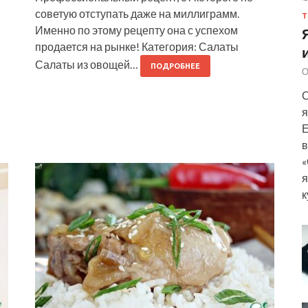
советую отступать даже на миллиграмм.
Т
Именно по этому рецепту она с успехом
продается на рынке! Категория: Салаты
Салаты из овощей…
ПОДРОБНЕЕ
О
С
я
Е
в
«
я
к