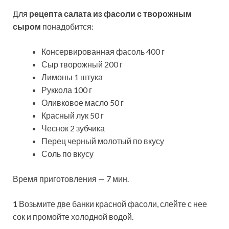
Для
рецепта салата из фасоли с творожным
сыром
понадобится:
Консервированная фасоль 400 г
Сыр творожный 200 г
Лимоны 1 штука
Руккола 100 г
Оливковое масло 50 г
Красный лук 50 г
Чеснок 2 зубчика
Перец черный молотый по вкусу
Соль по вкусу
Время приготовления — 7 мин.
1
Возьмите две банки красной фасоли, слейте с нее
сок и промойте холодной водой.