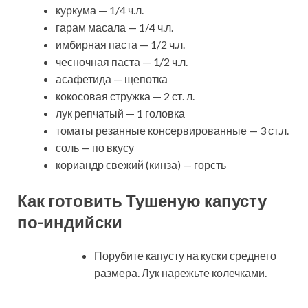
куркума — 1/4 ч.л.
гарам масала — 1/4 ч.л.
имбирная паста — 1/2 ч.л.
чесночная паста — 1/2 ч.л.
асафетида — щепотка
кокосовая стружка — 2 ст. л.
лук репчатый — 1 головка
томаты резанные консервированные — 3 ст.л.
соль — по вкусу
кориандр свежий (кинза) — горсть
Как готовить Тушеную капусту
по-индийски
Порубите капусту на куски среднего
размера. Лук нарежьте колечками.