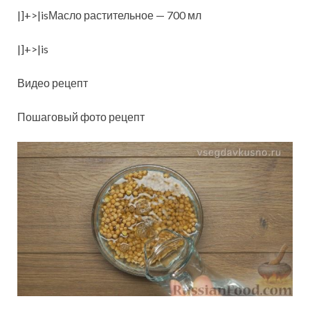
|]+>|isМасло растительное — 700 мл
|]+>|is
Видео рецепт
Пошаговый фото рецепт