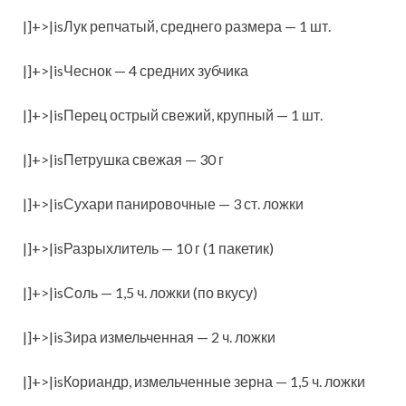
|]+>|isЛук репчатый, среднего размера — 1 шт.
|]+>|isЧеснок — 4 средних зубчика
|]+>|isПерец острый свежий, крупный — 1 шт.
|]+>|isПетрушка свежая — 30 г
|]+>|isСухари панировочные — 3 ст. ложки
|]+>|isРазрыхлитель — 10 г (1 пакетик)
|]+>|isСоль — 1,5 ч. ложки (по вкусу)
|]+>|isЗира измельченная — 2 ч. ложки
|]+>|isКориандр, измельченные зерна — 1,5 ч. ложки