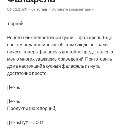
06.11.2020
-
от
admin
-
Оставьте комментарий
порций
Рецепт ближневосточной кухни — фалафель. Еще
совсем недавно многие об этом блюде не знали
ничего, теперь фалафель достойно представлен в
меню многих уважаемых заведений. Приготовить
дома настоящий вкусный фалафель из нута
достаточно просто.
|]+>|is
|]+>|is
Продукты (на 8 порций)
|]+>|isНут — 500 г