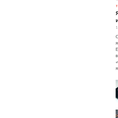
Т
1
С
я
Е
в
«
я