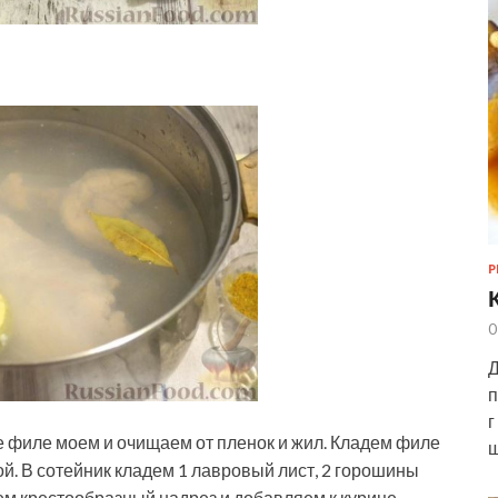
Р
0
Д
п
г
е филе моем и очищаем от пленок и жил. Кладем филе
ш
й. В сотейник кладем 1 лавровый лист, 2 горошины
м крестообразный надрез и добавляем к курице.