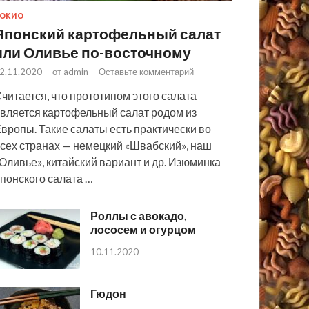
ОКИО
Японский картофельный салат
или Оливье по-восточному
2.11.2020
-
от
admin
-
Оставьте комментарий
читается, что прототипом этого салата
вляется картофельный салат родом из
вропы. Такие салаты есть практически во
сех странах — немецкий «Швабский», наш
Оливье», китайский вариант и др. Изюминка
понского салата …
Роллы с авокадо,
лососем и огурцом
10.11.2020
Гюдон