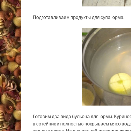
Подготавливаем продукты для супа юрма.
Готовим два вида бульона для юрмы. Курино
в сотейник и полностью покрываем мясо водо
черного перца. На очищенной луковице делае