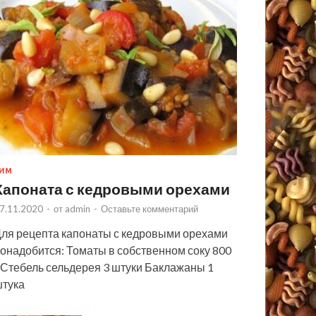
ИМ
Капоната с кедровыми орехами
7.11.2020
-
от
admin
-
Оставьте комментарий
ля рецепта капонаты с кедровыми орехами
онадобится: Томаты в собственном соку 800
 Стебель сельдерея 3 штуки Баклажаны 1
тука