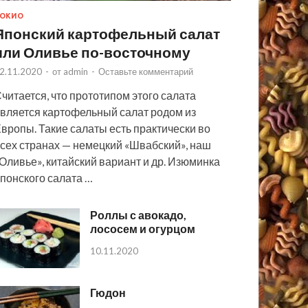
ОКИО
Японский картофельный салат
или Оливье по-восточному
2.11.2020
-
от
admin
-
Оставьте комментарий
читается, что прототипом этого салата
вляется картофельный салат родом из
вропы. Такие салаты есть практически во
сех странах — немецкий «Швабский», наш
Оливье», китайский вариант и др. Изюминка
понского салата …
Роллы с авокадо,
лососем и огурцом
10.11.2020
Гюдон