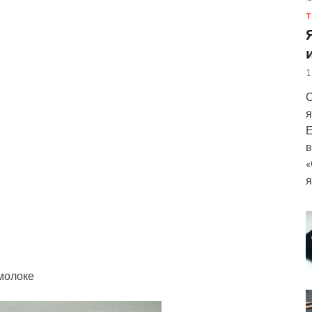
Т
1
С
я
Е
в
«
я
молоке