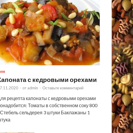
ИМ
Капоната с кедровыми орехами
7.11.2020
-
от
admin
-
Оставьте комментарий
ля рецепта капонаты с кедровыми орехами
онадобится: Томаты в собственном соку 800
 Стебель сельдерея 3 штуки Баклажаны 1
тука