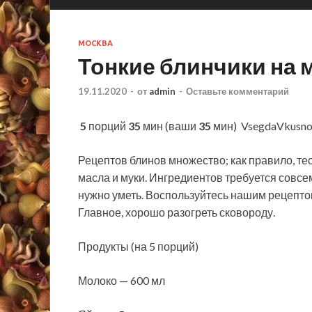
МОСКВА
Тонкие блинчики на 
19.11.2020
-
от
admin
-
Оставьте комментарий
5
порций
35
мин (ваши
35
мин)
VsegdaVkusno
Рецептов блинов множество; как правило, тес
масла и муки. Ингредиентов требуется совсе
нужно уметь. Воспользуйтесь нашим
рецептом
Главное, хорошо разогреть сковороду.
Продукты (на 5 порций)
Молоко — 600 мл