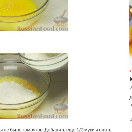
Р
0
Д
п
г
ш
ы не было комочков. Добавить еще 1/3 муки и опять