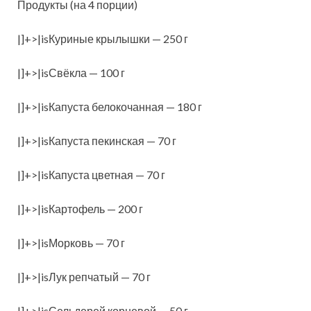
Продукты (на 4 порции)
|]+>|isКуриные крылышки — 250 г
|]+>|isСвёкла — 100 г
|]+>|isКапуста белокочанная — 180 г
|]+>|isКапуста пекинская — 70 г
|]+>|isКапуста цветная — 70 г
|]+>|isКартофель — 200 г
|]+>|isМорковь — 70 г
|]+>|isЛук репчатый — 70 г
|]+>|isСельдерей корневой — 50 г