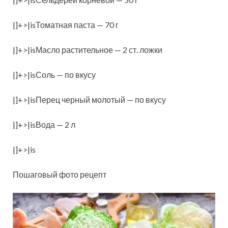
|]+>|isТоматная паста — 70 г
|]+>|isМасло растительное — 2 ст. ложки
|]+>|isСоль — по вкусу
|]+>|isПерец черный молотый — по вкусу
|]+>|isВода — 2 л
|]+>|is
Пошаговый фото рецепт