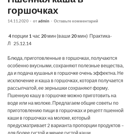
горшочках
14.11.2020
-
от
admin
-
Оставьте комментарий
4
порции
1
час
20
мин (ваши
20
мин)
Практика-
Л 25.12.14
Блюда, приготовленные в горшочках, получаются
особенно вкусными, сохраняют полезные вещества,
да и подача кушанья в горшочке очень эффектна. Не
исключение и каша в горшочках, которая получается
рассыпчатой, ее
зернышки сохраняют форму.
Пшенную кашу в горшочке можно приготовить на
воде или на молоке. Предлагаем общие советы по
приготовлению пищи в горшочках и рецепт пшенной
каши в горшочках на молоке, который
предусматривает 2 варианта пропорции продуктов –
для более густой и менее густой каши.