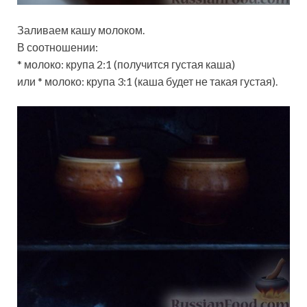
Заливаем кашу молоком.
В соотношении:
* молоко: крупа 2:1 (получится густая каша)
или * молоко: крупа 3:1 (каша будет не такая густая).