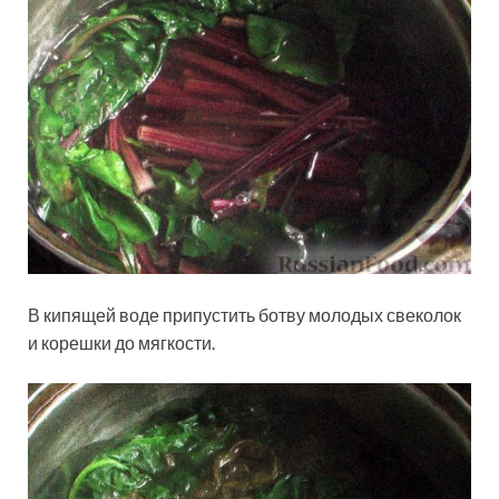
В кипящей воде припустить ботву молодых свеколок
и корешки до мягкости.