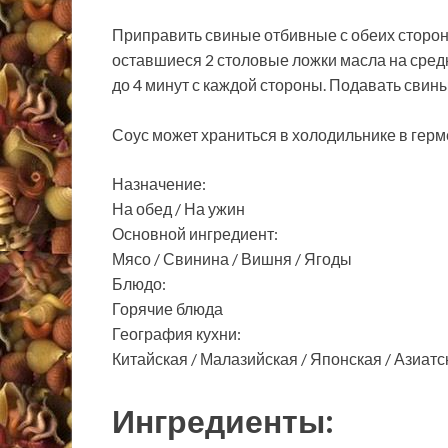
Приправить свиные отбивные с обеих сторон
оставшиеся 2 столовые ложки масла на средн
до 4 минут с каждой стороны. Подавать свин
Соус может храниться в холодильнике в герм
Назначение:
На обед / На ужин
Основной ингредиент:
Мясо / Свинина / Вишня / Ягоды
Блюдо:
Горячие блюда
География кухни:
Китайская / Малазийская / Японская / Азиатс
Ингредиенты: