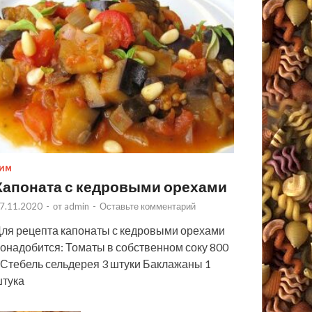
ИМ
Капоната с кедровыми орехами
7.11.2020
-
от
admin
-
Оставьте комментарий
ля рецепта капонаты с кедровыми орехами
онадобится: Томаты в собственном соку 800
 Стебель сельдерея 3 штуки Баклажаны 1
тука