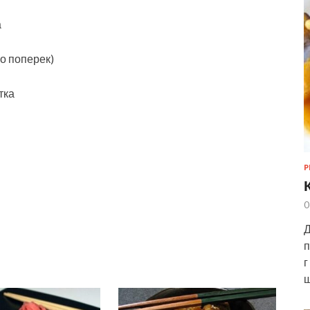
а
о поперек)
тка
Р
0
Д
п
г
ш