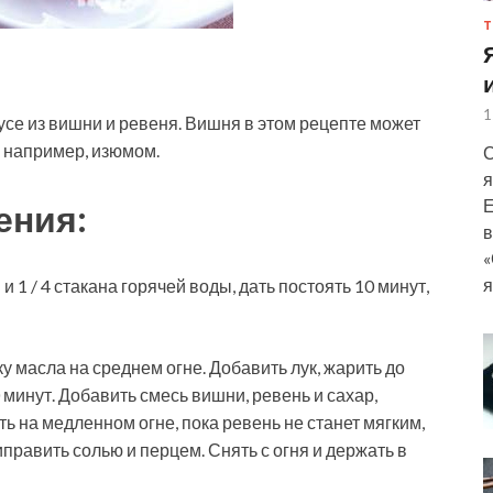
Т
1
се из вишни и ревеня. Вишня в этом рецепте может
 например, изюмом.
С
я
Е
ения:
в
«
я
 1 / 4 стакана горячей воды, дать постоять 10 минут,
у масла на среднем огне. Добавить лук, жарить до
минут. Добавить смесь вишни, ревень и сахар,
ть на медленном огне, пока ревень не станет мягким,
иправить солью и перцем. Снять с огня и держать в