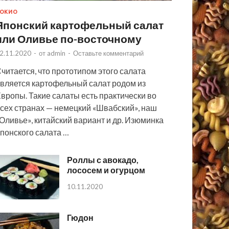
ОКИО
Японский картофельный салат
или Оливье по-восточному
2.11.2020
-
от
admin
-
Оставьте комментарий
читается, что прототипом этого салата
вляется картофельный салат родом из
вропы. Такие салаты есть практически во
сех странах — немецкий «Швабский», наш
Оливье», китайский вариант и др. Изюминка
понского салата …
Роллы с авокадо,
лососем и огурцом
10.11.2020
Гюдон