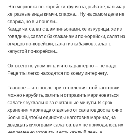
Это морковка по-корейски, фунчоза, рыба хе, кальмар
хе, разные виды кимчи, спаржа… Ну на самом деле не
спаржа, но вы поняли…
Камди ча, салат с шампиньонами, хе из курицы, хе из
говядины, салат с баклажанами по-корейски, салат из
огурцов по-корейски, салат из кабачков, салат с
капустой по-корейски…
Ох, всего не упомнить, и что характерно — не надо.
Рецепты легко находятся по всему интернету.
Главное — что после приготовления этой заготовки
можно нарубить, залить и отправить мариноваться
салатик буквально за считанные минуты. И срок
хранения маринада отдельно от салатов достаточно
большой, чтобы единожды наготовив маринад на
двадцать килограмм салатов, вам не приходилось их
непременно готовить и есть каждый день, а