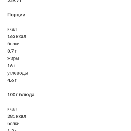
229.7 г
Порции
ккал
163 ккал
белки
0.7 г
жиры
16 г
углеводы
4.6 г
100 г блюда
ккал
281 ккал
белки
1.2 г