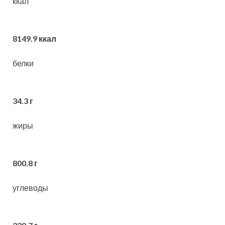
ккал
8149.9 ккал
белки
34.3 г
жиры
800.8 г
углеводы