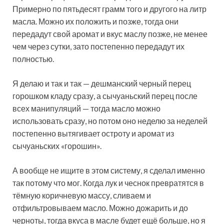
Примерно по пятьдесят грамм того и другого на литр
масла. Можно их положить и позже, тогда они
передадут свой аромат и вкус маслу позже, не менее
чем через сутки, зато постепенно передадут их
полностью.
Я делаю и так и так — дешманский черный перец
горошком кладу сразу, а сычуаньский перец после
всех манипуляций — тогда масло можно
использовать сразу, но потом оно неделю за неделей
постепенно вытягивает остроту и аромат из
сычуаньских «горошин».
А вообще не ищите в этом систему, я сделал именно
так потому что мог. Когда лук и чеснок превратятся в
тёмную коричневую массу, сливаем и
отфильтровываем масло. Можно дожарить и до
черноты, тогда вкуса в масле будет ещё больше, но я