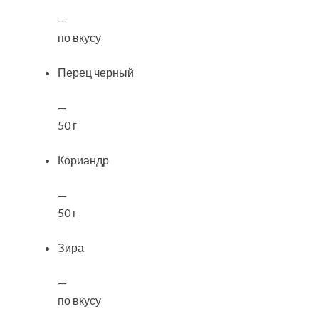
—
по вкусу
Перец черный
—
50 г
Кориандр
—
50 г
Зира
—
по вкусу