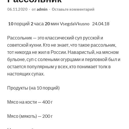
06.11.2020
-
от
admin
-
Оставьте комментарий
10
порций
2
часа
20
мин
VsegdaVkusno 24.04.18
Рассольник — это классический суп русской и
советской кухни. Кто не знает, что такое рассольник,
тот никогда не жил в России. Наваристый, на мясном
бульоне, суп с солеными огурцами и перловкой был и
остается популярным у всех, кто
понимает толк в
настоящих супах.
Продукты (на 10 порций)
Мясо на кости — 400 г
Мясо (мякоть) — 200 г