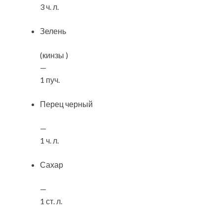
3 ч. л.
Зелень
(кинзы )
—
1 пуч.
Перец черный
—
1 ч. л.
Сахар
—
1 ст. л.