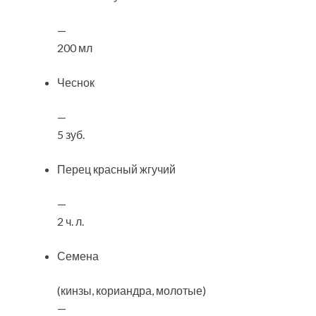
—
200 мл
Чеснок
—
5 зуб.
Перец красный жгучий
—
2 ч. л.
Семена
(кинзы, кориандра, молотые)
—