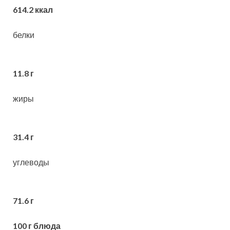
614.2 ккал
белки
11.8 г
жиры
31.4 г
углеводы
71.6 г
100 г блюда