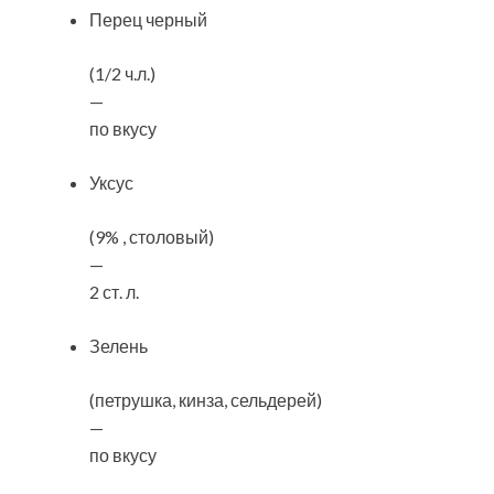
Перец черный
(1/2 ч.л.)
—
по вкусу
Уксус
(9% , столовый)
—
2 ст. л.
Зелень
(петрушка, кинза, сельдерей)
—
по вкусу