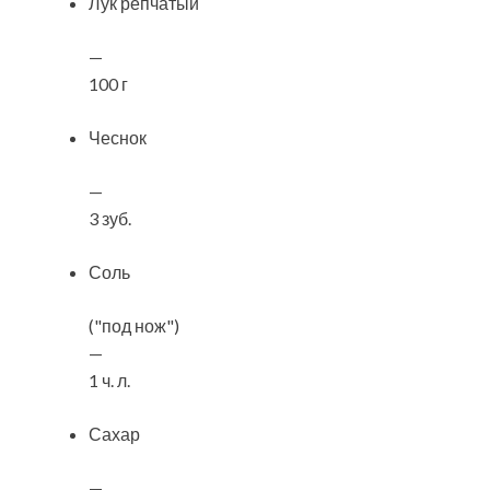
Лук репчатый
—
100 г
Чеснок
—
3 зуб.
Соль
("под нож")
—
1 ч. л.
Сахар
—