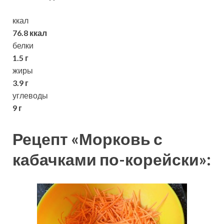
ккал
76.8 ккал
белки
1.5 г
жиры
3.9 г
углеводы
9 г
Рецепт «Морковь с
кабачками по-корейски»: