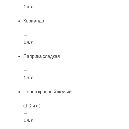
1 ч. л.
Кориандр
—
1 ч. л.
Паприка сладкая
—
1 ч. л.
Перец красный жгучий
(1-2 ч.л.)
—
1 ч. л.