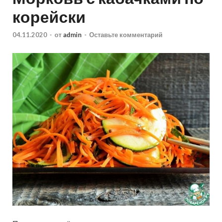
корейски
04.11.2020
-
от
admin
-
Оставьте комментарий