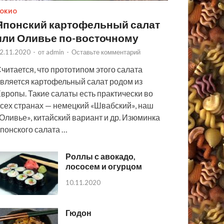
ОКИО
Японский картофельный салат
или Оливье по-восточному
2.11.2020
-
от
admin
-
Оставьте комментарий
читается, что прототипом этого салата
вляется картофельный салат родом из
вропы. Такие салаты есть практически во
сех странах — немецкий «Швабский», наш
Оливье», китайский вариант и др. Изюминка
понского салата …
Роллы с авокадо,
лососем и огурцом
10.11.2020
Гюдон