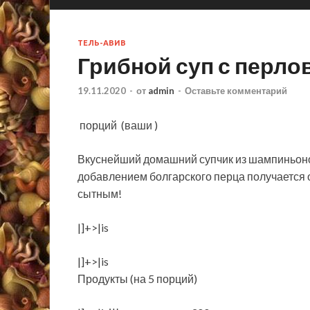
ТЕЛЬ-АВИВ
Грибной суп с перло
19.11.2020
-
от
admin
-
Оставьте комментарий
порций
(ваши )
Вкуснейший домашний супчик из шампиньонов
добавлением болгарского перца получается о
сытным!
|]+>|is
|]+>|is
Продукты (на 5 порций)