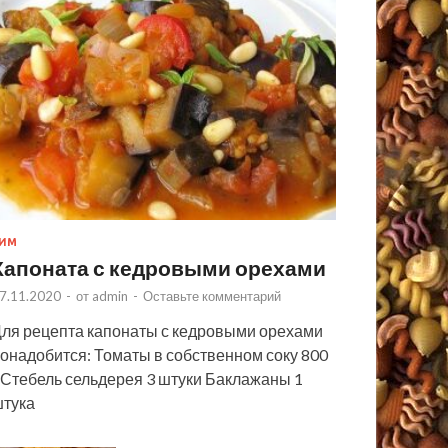
ИМ
Капоната с кедровыми орехами
7.11.2020
-
от
admin
-
Оставьте комментарий
ля рецепта капонаты с кедровыми орехами
онадобится: Томаты в собственном соку 800
 Стебель сельдерея 3 штуки Баклажаны 1
тука