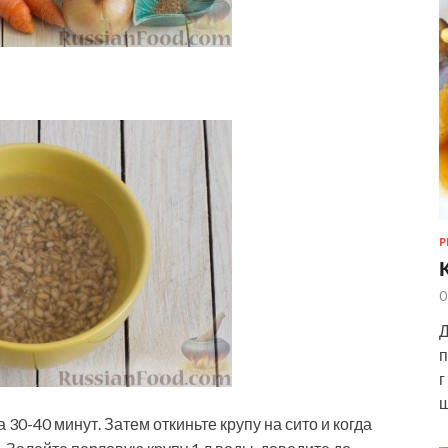
Р
0
Д
п
г
ш
30-40 минут. Затем откиньте крупу на сито и когда