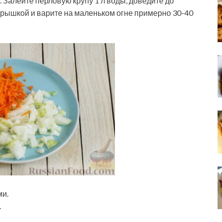
 Залейте перловую крупу 1 л воды, доведите до
крышкой и варите на маленьком огне примерно 30-40
ми.
.