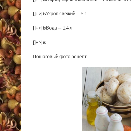
|]+>|isУкроп свежий — 5 г
|]+>|isВода — 1,4 л
|]+>|is
Пошаговый фото рецепт