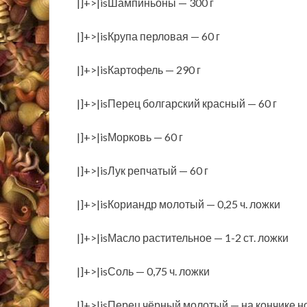
|]+>|isШампиньоны — 300 г
|]+>|isКрупа перловая — 60 г
|]+>|isКартофель — 290 г
|]+>|isПерец болгарский красный — 60 г
|]+>|isМорковь — 60 г
|]+>|isЛук репчатый — 60 г
|]+>|isКориандр молотый — 0,25 ч. ложки
|]+>|isМасло растительное — 1-2 ст. ложки
|]+>|isСоль — 0,75 ч. ложки
|]+>|isПерец чёрный молотый — на кончике н