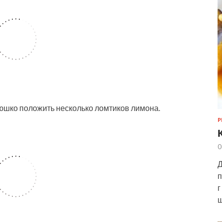
юшко положить несколько ломтиков лимона.
Р
0
Д
п
г
ш