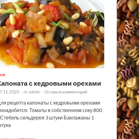
ИМ
Капоната с кедровыми орехами
7.11.2020
-
от
admin
-
Оставьте комментарий
ля рецепта капонаты с кедровыми орехами
онадобится: Томаты в собственном соку 800
 Стебель сельдерея 3 штуки Баклажаны 1
тука