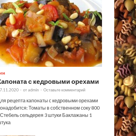
ИМ
Капоната с кедровыми орехами
7.11.2020
-
от
admin
-
Оставьте комментарий
ля рецепта капонаты с кедровыми орехами
онадобится: Томаты в собственном соку 800
 Стебель сельдерея 3 штуки Баклажаны 1
тука