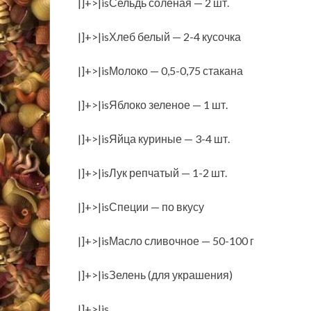
|]+>|isСельдь соленая — 2 шт.
|]+>|isХлеб белый — 2-4 кусочка
|]+>|isМолоко — 0,5-0,75 стакана
|]+>|isЯблоко зеленое — 1 шт.
|]+>|isЯйца куриные — 3-4 шт.
|]+>|isЛук репчатый — 1-2 шт.
|]+>|isСпеции — по вкусу
|]+>|isМасло сливочное — 50-100 г
|]+>|isЗелень (для украшения)
|]+>|is