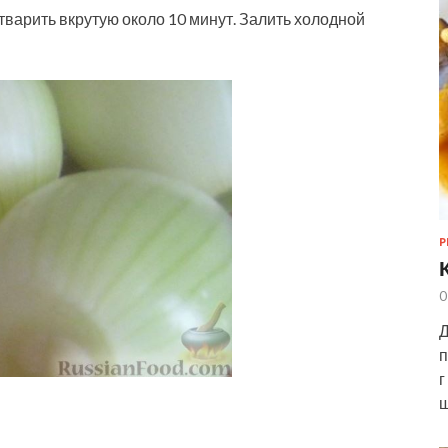
отварить вкрутую около 10 минут. Залить холодной
Р
0
Д
п
г
ш