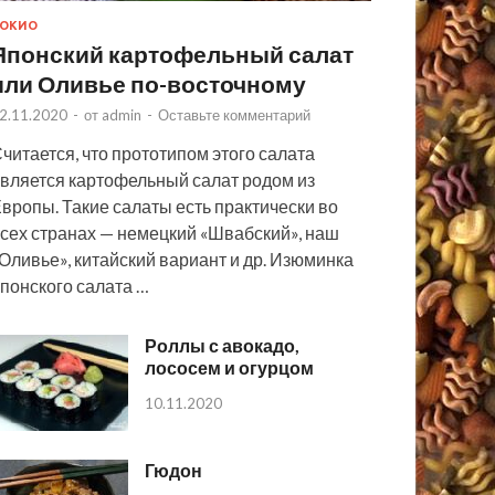
ОКИО
Японский картофельный салат
или Оливье по-восточному
2.11.2020
-
от
admin
-
Оставьте комментарий
читается, что прототипом этого салата
вляется картофельный салат родом из
вропы. Такие салаты есть практически во
сех странах — немецкий «Швабский», наш
Оливье», китайский вариант и др. Изюминка
понского салата …
Роллы с авокадо,
лососем и огурцом
10.11.2020
Гюдон