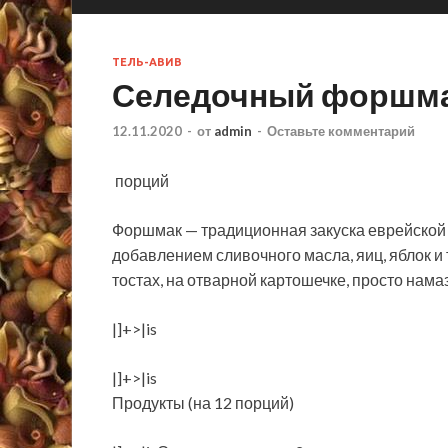
ТЕЛЬ-АВИВ
Селедочный форшм
12.11.2020
-
от
admin
-
Оставьте комментарий
порций
Форшмак — традиционная закуска еврейской к
добавлением сливочного масла, яиц, яблок и 
тостах, на отварной картошечке, просто намаз
|]+>|is
|]+>|is
Продукты (на 12 порций)