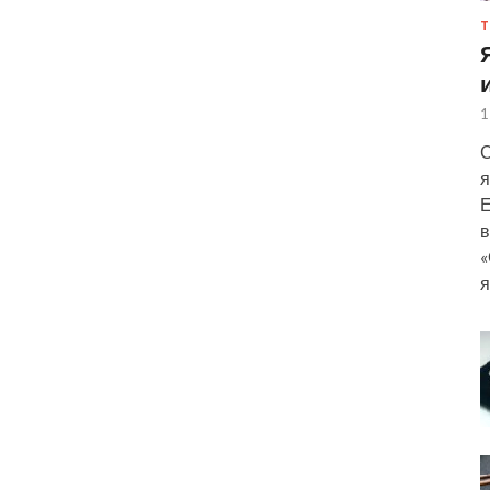
Т
1
С
я
Е
в
«
я