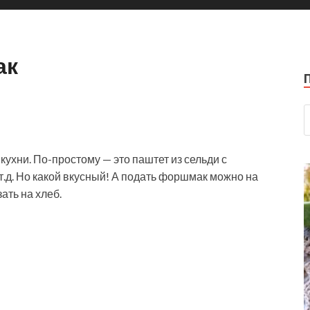
ак
ухни. По-простому — это паштет из сельди с
т.д. Но какой вкусный! А подать форшмак можно на
ать на хлеб.