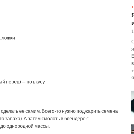
Т
1
. ложки
С
я
Е
в
«
я
ый перец) — по вкусу
 сделать ее самим. Всего-то нужно поджарить семена
о запаха). А затем смолоть в блендере с
 до однородной массы.