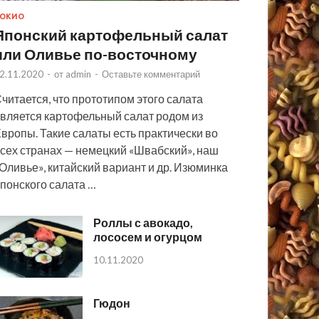
ОКИО
Японский картофельный салат
или Оливье по-восточному
2.11.2020
-
от
admin
-
Оставьте комментарий
читается, что прототипом этого салата
вляется картофельный салат родом из
вропы. Такие салаты есть практически во
сех странах — немецкий «Швабский», наш
Оливье», китайский вариант и др. Изюминка
понского салата …
Роллы с авокадо,
лососем и огурцом
10.11.2020
Гюдон