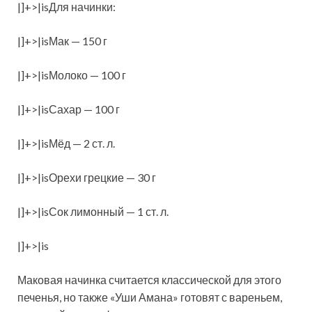
|]+>|isДля начинки:
|]+>|isМак — 150 г
|]+>|isМолоко — 100 г
|]+>|isСахар — 100 г
|]+>|isМёд — 2 ст. л.
|]+>|isОрехи грецкие — 30 г
|]+>|isСок лимонный — 1 ст. л.
|]+>|is
Маковая начинка считается классической для этого
печенья, но также «Уши Амана» готовят с вареньем,