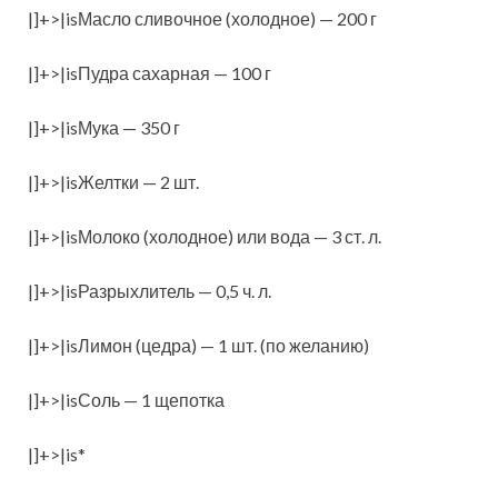
|]+>|isМасло сливочное (холодное) — 200 г
|]+>|isПудра сахарная — 100 г
|]+>|isМука — 350 г
|]+>|isЖелтки — 2 шт.
|]+>|isМолоко (холодное) или вода — 3 ст. л.
|]+>|isРазрыхлитель — 0,5 ч. л.
|]+>|isЛимон (цедра) — 1 шт. (по желанию)
|]+>|isСоль — 1 щепотка
|]+>|is*