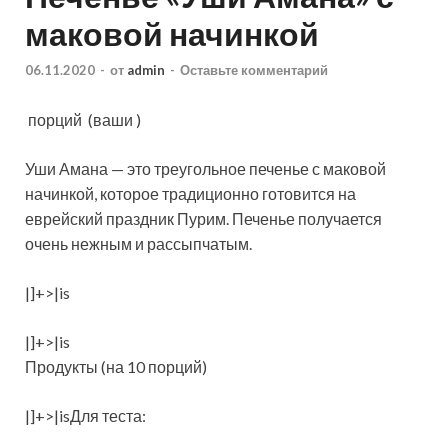
маковой начинкой
06.11.2020
-
от
admin
-
Оставьте комментарий
порций
(ваши )
Уши Амана — это треугольное печенье с маковой
начинкой, которое традиционно готовится на
еврейский праздник Пурим. Печенье получается
очень нежным и рассыпчатым.
|]+>|is
|]+>|is
Продукты (на 10 порций)
|]+>|isДля теста: