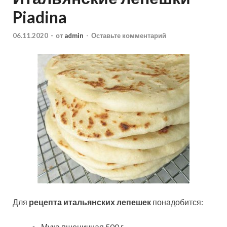
Piadina
06.11.2020
-
от
admin
-
Оставьте комментарий
Для
рецепта итальянских лепешек
понадобится:
Мука пшеничная 500 г