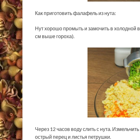
Как приготовить фалафель из нута:
Нут хорошо промыть и замочить в холодной во
см выше гороха).
Через 12 часов воду слить с нута. Измельчить
острый перец и листья петрушки.