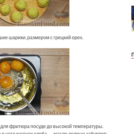
е шарики, размером с грецкий орех.
 для фритюра посуде до высокой температуры.
в него кусочек хлеба, — масло должно забурлить