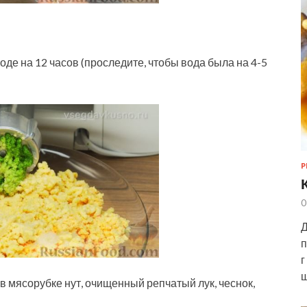
де на 12 часов (проследите, чтобы вода была на 4-5
Р
0
Д
п
г
ш
 в мясорубке нут, очищенный репчатый лук, чеснок,