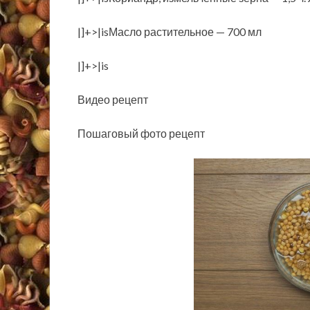
|]+>|isМасло растительное — 700 мл
|]+>|is
Видео рецепт
Пошаговый фото рецепт