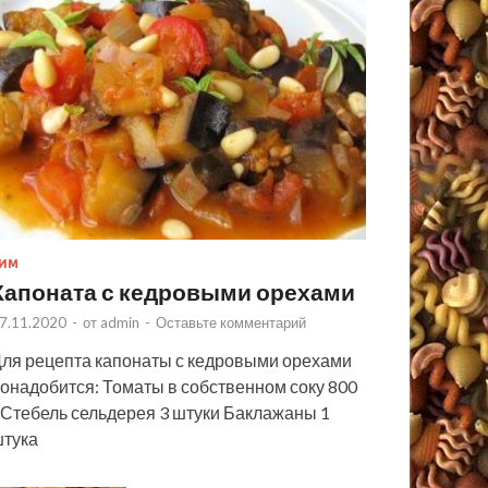
ИМ
Капоната с кедровыми орехами
7.11.2020
-
от
admin
-
Оставьте комментарий
ля рецепта капонаты с кедровыми орехами
онадобится: Томаты в собственном соку 800
 Стебель сельдерея 3 штуки Баклажаны 1
тука