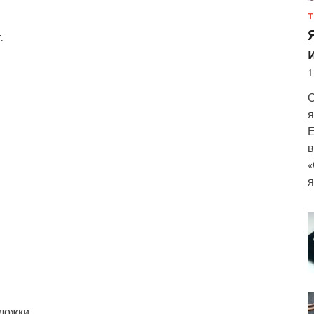
Т
.
1
С
я
Е
в
«
я
 ложки