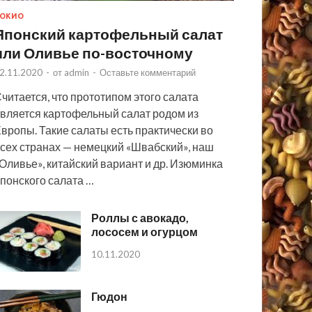
ОКИО
Японский картофельный салат
или Оливье по-восточному
2.11.2020
-
от
admin
-
Оставьте комментарий
читается, что прототипом этого салата
вляется картофельный салат родом из
вропы. Такие салаты есть практически во
сех странах — немецкий «Швабский», наш
Оливье», китайский вариант и др. Изюминка
понского салата …
Роллы с авокадо,
лососем и огурцом
10.11.2020
Гюдон