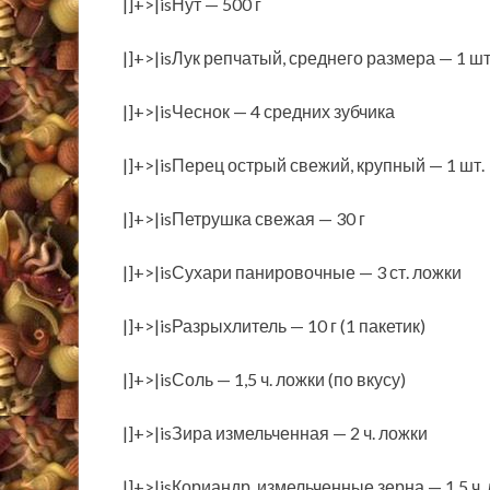
|]+>|isНут — 500 г
|]+>|isЛук репчатый, среднего размера — 1 шт
|]+>|isЧеснок — 4 средних зубчика
|]+>|isПерец острый свежий, крупный — 1 шт.
|]+>|isПетрушка свежая — 30 г
|]+>|isСухари панировочные — 3 ст. ложки
|]+>|isРазрыхлитель — 10 г (1 пакетик)
|]+>|isСоль — 1,5 ч. ложки (по вкусу)
|]+>|isЗира измельченная — 2 ч. ложки
|]+>|isКориандр, измельченные зерна — 1,5 ч.