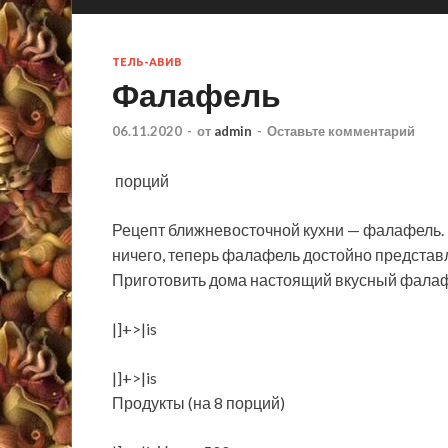
ТЕЛЬ-АВИВ
Фалафель
06.11.2020
-
от
admin
-
Оставьте комментарий
порций
Рецепт ближневосточной кухни — фалафель. 
ничего, теперь фалафель достойно представ
Приготовить дома настоящий вкусный фалафе
|]+>|is
|]+>|is
Продукты (на 8 порций)