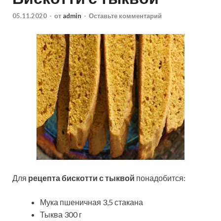
05.11.2020
-
от
admin
-
Оставьте комментарий
Для
рецепта бискотти с тыквой
понадобится:
Мука пшеничная 3,5 стакана
Тыква 300 г