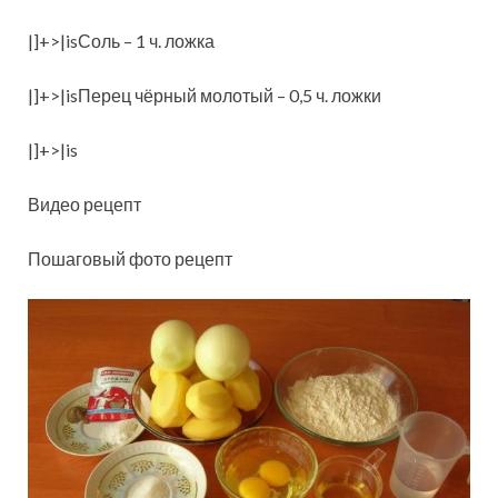
|]+>|isСоль – 1 ч. ложка
|]+>|isПерец чёрный молотый – 0,5 ч. ложки
|]+>|is
Видео рецепт
Пошаговый фото рецепт