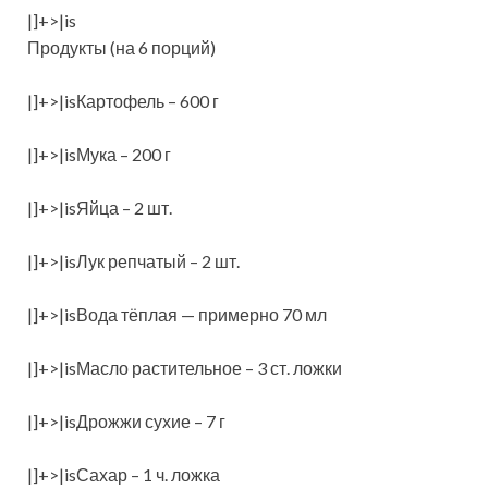
|]+>|is
Продукты (на 6 порций)
|]+>|isКартофель – 600 г
|]+>|isМука – 200 г
|]+>|isЯйца – 2 шт.
|]+>|isЛук репчатый – 2 шт.
|]+>|isВода тёплая — примерно 70 мл
|]+>|isМасло растительное – 3 ст. ложки
|]+>|isДрожжи сухие – 7 г
|]+>|isСахар – 1 ч. ложка