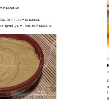
м и медом:
растительным маслом.
 горчицу с молоком и медом.
Р
0
Д
п
г
ш