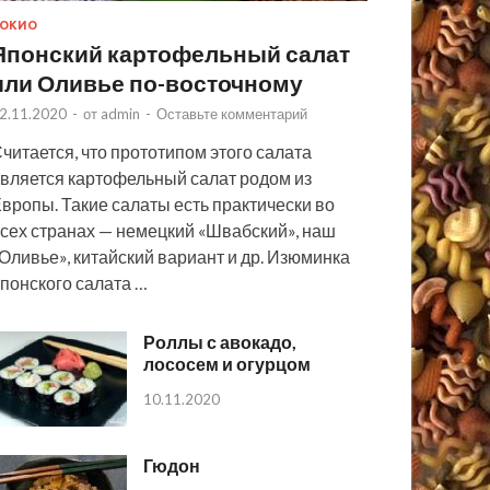
ОКИО
Японский картофельный салат
или Оливье по-восточному
2.11.2020
-
от
admin
-
Оставьте комментарий
читается, что прототипом этого салата
вляется картофельный салат родом из
вропы. Такие салаты есть практически во
сех странах — немецкий «Швабский», наш
Оливье», китайский вариант и др. Изюминка
понского салата …
Роллы с авокадо,
лососем и огурцом
10.11.2020
Гюдон