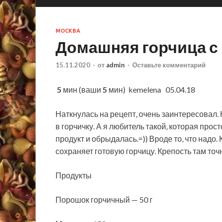
МОСКВА
Домашняя горчица с
15.11.2020
-
от
admin
-
Оставьте комментарий
5
мин (ваши
5
мин)
kemelena 05.04.18
Наткнулась на рецепт, очень заинтересовал. 
в горчичку. А я любитель такой, которая про
продукт и обрыдалась.=)) Вроде то, что надо. 
сохраняет готовую горчицу. Крепость там точ
Продукты
Порошок горчичный — 50 г