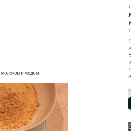
Т
1
С
я
Е
в
«
 молоком и медом
я