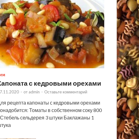
ИМ
Капоната с кедровыми орехами
7.11.2020
-
от
admin
-
Оставьте комментарий
ля рецепта капонаты с кедровыми орехами
онадобится: Томаты в собственном соку 800
 Стебель сельдерея 3 штуки Баклажаны 1
тука