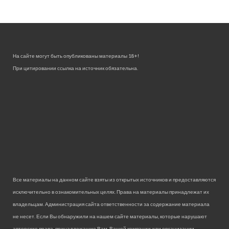
На сайте могут быть опубликованы материалы 18+!
При цитировании ссылка на источник обязательна.
Все материалы на данном сайте взяты из открытых источников и предоставляются
исключительно в ознакомительных целях. Права на материалы принадлежат их
владельцам. Администрация сайта ответственности за содержание материала
не несет. Если Вы обнаружили на нашем сайте материалы, которые нарушают
авторские права, принадлежащие Вам, Вашей компании или организации,