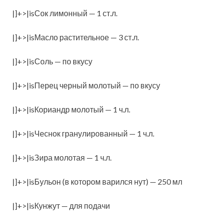
|]+>|isСок лимонный — 1 ст.л.
|]+>|isМасло растительное — 3 ст.л.
|]+>|isСоль — по вкусу
|]+>|isПерец черный молотый — по вкусу
|]+>|isКориандр молотый — 1 ч.л.
|]+>|isЧеснок гранулированный — 1 ч.л.
|]+>|isЗира молотая — 1 ч.л.
|]+>|isБульон (в котором варился нут) — 250 мл
|]+>|isКунжут — для подачи