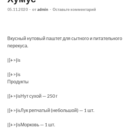
05.11.2020
-
от
admin
-
Оставьте комментарий
Вкусный нутовый паштет для сытного и питательного
перекуса.
|]+>|is
|]+>|is
Продукты
|]+>|isНут сухой — 250 г
|]+>|isЛук репчатый (небольшой) — 1 шт.
|]+>|isМорковь — 1 шт.