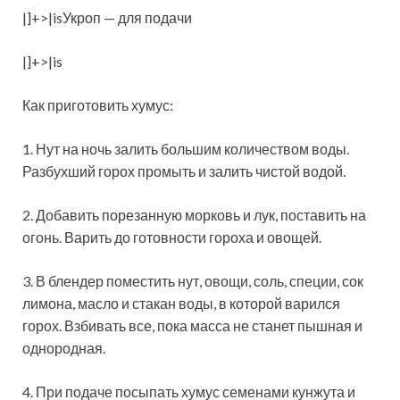
|]+>|isУкроп — для подачи
|]+>|is
Как приготовить хумус:
1. Нут на ночь залить большим количеством воды.
Разбухший горох промыть и залить чистой водой.
2. Добавить порезанную морковь и лук, поставить на
огонь. Варить до готовности гороха и овощей.
3. В блендер поместить нут, овощи, соль, специи, сок
лимона, масло и стакан воды, в которой варился
горох. Взбивать все, пока масса не станет пышная и
однородная.
4. При подаче посыпать хумус семенами кунжута и