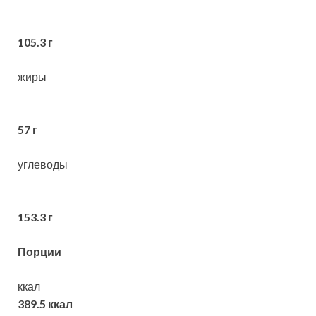
105.3 г
жиры
57 г
углеводы
153.3 г
Порции
ккал
389.5 ккал