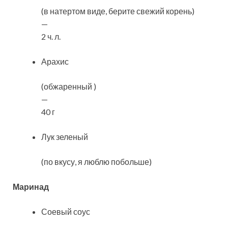
(в натертом виде, берите свежий корень)
—
2 ч. л.
Арахис
(обжаренный )
—
40 г
Лук зеленый
(по вкусу, я люблю побольше)
Маринад
Соевый соус