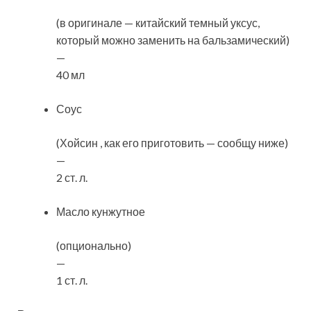
(в оригинале — китайский темный уксус,
который можно заменить на бальзамический)
—
40 мл
Соус
(Хойсин , как его приготовить — сообщу ниже)
—
2 ст. л.
Масло кунжутное
(опционально)
—
1 ст. л.