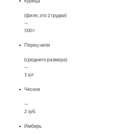
Курица
(филе, это 2 грудки)
—
500 г
Перец чили
(среднего размера)
—
1 шт
Чеснок
—
2 зуб.
Имбирь