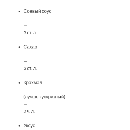
Соевый соус
—
3 ст. л.
Сахар
—
3 ст. л.
Крахмал
(лучше кукурузный)
—
2 ч. л.
Уксус